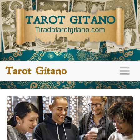
TAROT GITANO
Tiradatarotgitano.com
Tarot Gitano