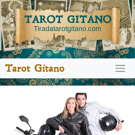
TAROT GITANO
Tiradatarotgitano.com
Tarot Gitano