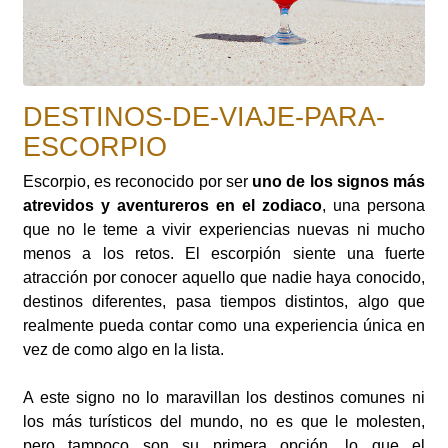
DESTINOS-DE-VIAJE-PARA-
ESCORPIO
Escorpio, es reconocido por ser
uno de los signos más
atrevidos y aventureros en el zodiaco
, una persona
que no le teme a vivir experiencias nuevas ni mucho
menos a los retos. El escorpión siente una fuerte
atracción por conocer aquello que nadie haya conocido,
destinos diferentes, pasa tiempos distintos, algo que
realmente pueda contar como una experiencia única en
vez de como algo en la lista.
A este signo no lo maravillan los destinos comunes ni
los más turísticos del mundo, no es que le molesten,
pero tampoco son su primera opción, lo que el