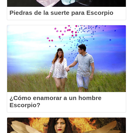
Piedras de la suerte para Escorpio
¿Cómo enamorar a un hombre
Escorpio?