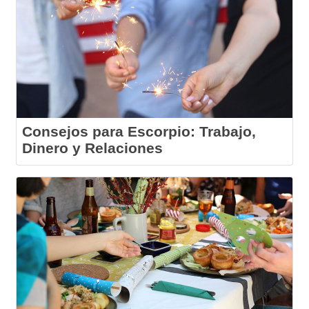
Consejos para Escorpio: Trabajo,
Dinero y Relaciones