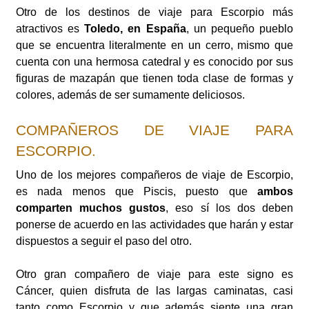
Otro de los destinos de viaje para Escorpio más
atractivos es
Toledo, en España
, un pequeño pueblo
que se encuentra literalmente en un cerro, mismo que
cuenta con una hermosa catedral y es conocido por sus
figuras de mazapán que tienen toda clase de formas y
colores, además de ser sumamente deliciosos.
COMPAÑEROS DE VIAJE PARA
ESCORPIO.
Uno de los mejores compañeros de viaje de Escorpio,
es nada menos que Piscis, puesto que
ambos
comparten muchos gustos
, eso sí los dos deben
ponerse de acuerdo en las actividades que harán y estar
dispuestos a seguir el paso del otro.
Otro gran compañero de viaje para este signo es
Cáncer, quien disfruta de las largas caminatas, casi
tanto como Escorpio y que además siente una gran