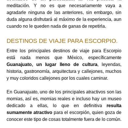
meditación. Y no es que necesariamente vaya a
agradarle ninguna de las anteriores, sin embargo, sin
duda alguna disfrutará al máximo de la experiencia, aun
cuando no le queden nada de ganas de repetirla.
DESTINOS DE VIAJE PARA ESCORPIO.
Entre los principales destinos de viaje para Escorpio
está nada menos que México, específicamente
Guanajuato, un lugar lleno de cultura
, leyendas,
historia, gastronomía, arquitectura y callejones, muchos
y muy coloridos callejones por los cuales caminar.
En Guanajuato, uno de los principales atractivos son las
momias, así es, momias reales e incluso hay un museo
dedicado a ellas, lo que en definitiva
resulta
sumamente atractivo
para el escorpión, quien goza de
conocer este tipo de cosas totalmente fuera de lo común.