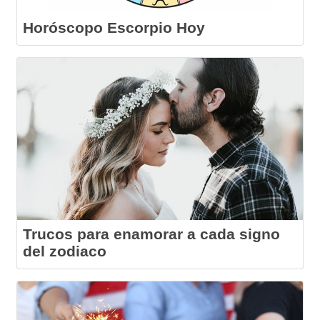
Horóscopo Escorpio Hoy
Trucos para enamorar a cada signo
del zodiaco