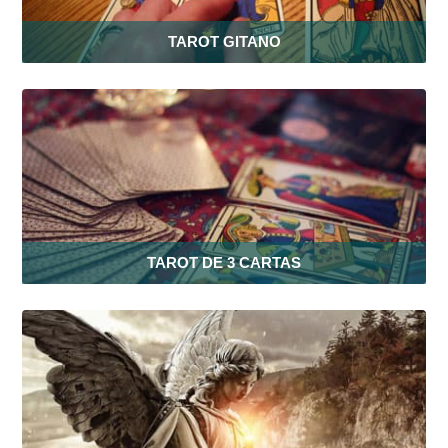
TAROT GITANO
TAROT DE 3 CARTAS