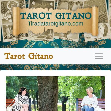
TAROT GITANO
Tiradatarotgitano.com
Tarot Gitano