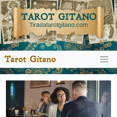
TAROT GITANO
Tiradatarotgitano.com
Tarot Gitano