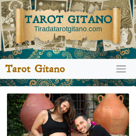
TAROT GITANO
Tiradatarotgitano.com
Tarot Gitano