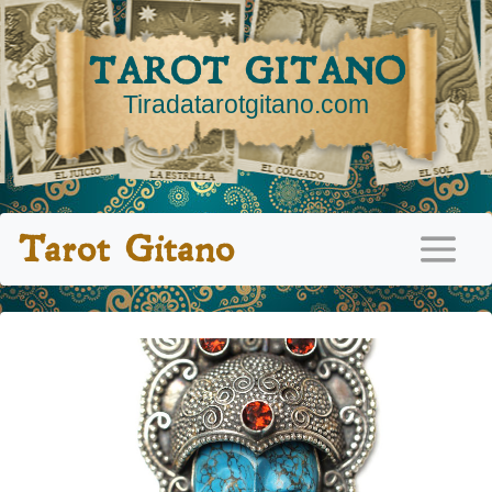
TAROT GITANO
Tiradatarotgitano.com
Tarot Gitano