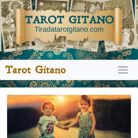
TAROT GITANO
Tiradatarotgitano.com
Tarot Gitano