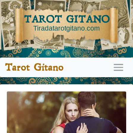
TAROT GITANO
Tiradatarotgitano.com
Tarot Gitano